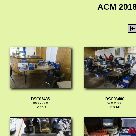
ACM 2018 
DSC03485
DSC03486
900 X 600
900 X 600
129 KB
160 KB